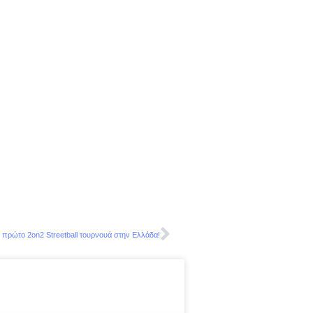
ο πρώτο 2on2 Streetball τουρνουά στην Ελλάδα!