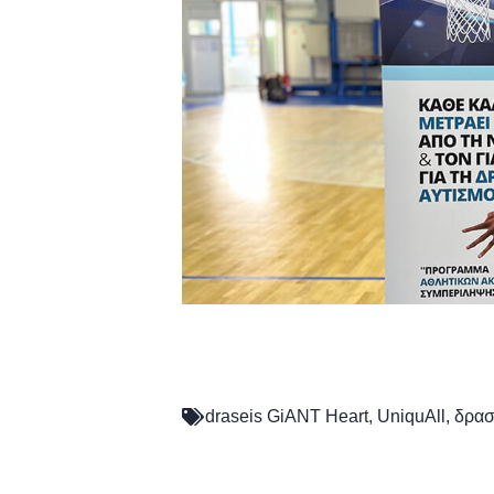
draseis GiANT Heart
,
UniquAll
,
δρασ