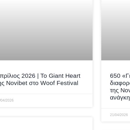
πρίλιος 2026 | Το Giant Heart
650 «Γ
ης Novibet στο Woof Festival
διαφορ
της Nov
ανάγκη
/04/2026
21/04/2026