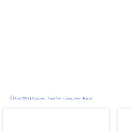
Μάιος 2022 | Ανακαίνιση Γηπέδου ‘τσέπης’ στον Πειραιά