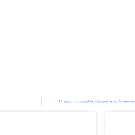
Ο ήχος από τα μεταλλικά διχτάκια ήχησε δυνατά στ