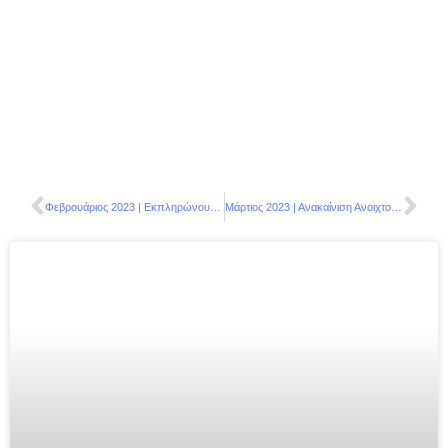
Φεβρουάριος 2023 | Εκπληρώνουμε 3 ευχές παιδιών του Make-A-Wish
Μάρτιος 2023 | Ανακαίνιση Ανοιχτού Γηπέδου Μπάσκετ Νέου Ηρακλείου