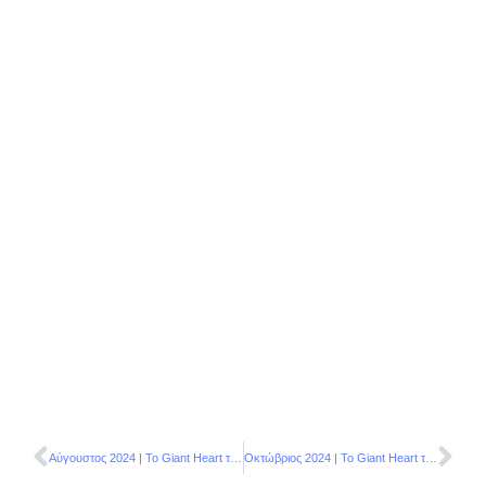
Αύγουστος 2024 | Το Giant Heart της Novibet στηρίζει έμπρακτα τις πυρόπληκτες κοινότητες της χώρας
Οκτώβριος 2024 | Το Giant Heart της Novibet παραδίδει δύο νέα ανακαινισμένα γήπεδα στις Εργατικές κατοικίες Κηφισιάς