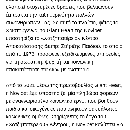
υλοποιεί στοχευμένες δράσεις που βελτιώνουν
έμπρακτα την καθημερινότητα πολλών
συνανθρώπων μας. Σε αυτό το πλαίσιο, φέτος τα
Χριστούγεννα, το Giant Heart της Novibet
υποστηρίζει το «Χατζηπατέρειο» Κέντρο
Αποκατάστασης &amp; Στήριξης Παιδιού, το οποίο
από το 1973 προσφέρει εξειδικευμένες υπηρεσίες
για τη σωματική, ψυχική και κοινωνική
αποκατάσταση παιδιών με αναπηρία.
Από το 2021 μέσω της πρωτοβουλίας Giant Heart,
η Novibet έχει υποστηρίξει μία πληθώρα φορέων
με αναγνωρισμένο κοινωνικό έργο, που βοηθούν
παιδιά και οικογένειες που ανήκουν σε ευάλωτες
κοινωνικές ομάδες. Στηρίζοντας το έργο του
«Χατζηπατέρειου» Κέντρου, η Novibet καλύπτει για