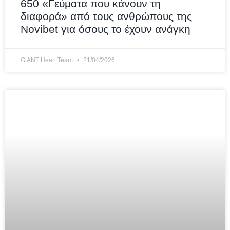
650 «Γεύματα που κάνουν τη
διαφορά» από τους ανθρώπους της
Novibet για όσους το έχουν ανάγκη
GiANT Heart Team
21/04/2026