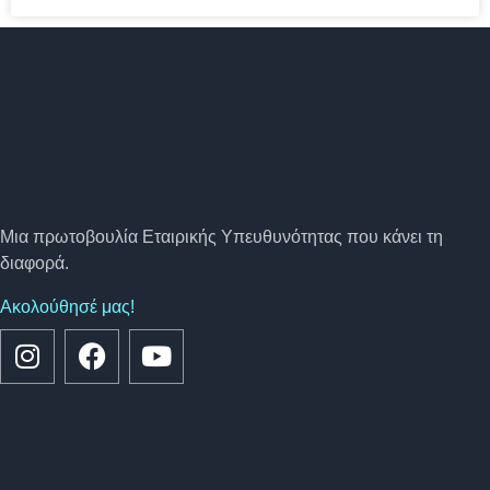
Μια πρωτοβουλία Εταιρικής Υπευθυνότητας που κάνει τη
διαφορά.
Ακολούθησέ μας!